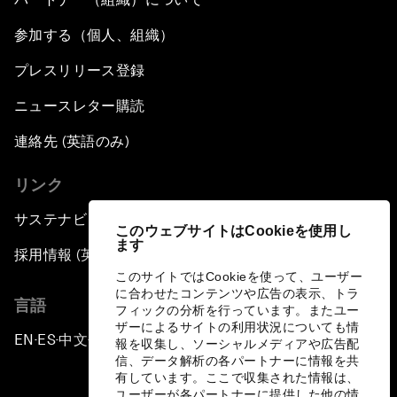
参加する（個人、組織）
プレスリリース登録
ニュースレター購読
連絡先 (英語のみ)
リンク
サステナビリティへの取り組み
このウェブサイトはCookieを使用し
ます
採用情報 (英語のみ)
このサイトではCookieを使って、ユーザー
に合わせたコンテンツや広告の表示、トラ
言語
フィックの分析を行っています。またユー
ザーによるサイトの利用状況についても情
EN
ES
中文
日本語
▪
▪
▪
報を収集し、ソーシャルメディアや広告配
信、データ解析の各パートナーに情報を共
有しています。ここで収集された情報は、
ユーザーが各パートナーに提供した他の情