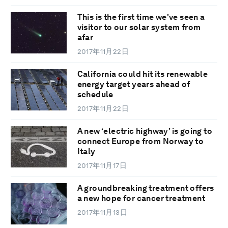
This is the first time we've seen a
visitor to our solar system from
afar
2017年11月22日
California could hit its renewable
energy target years ahead of
schedule
2017年11月22日
A new ‘electric highway’ is going to
connect Europe from Norway to
Italy
2017年11月17日
A groundbreaking treatment offers
a new hope for cancer treatment
2017年11月13日