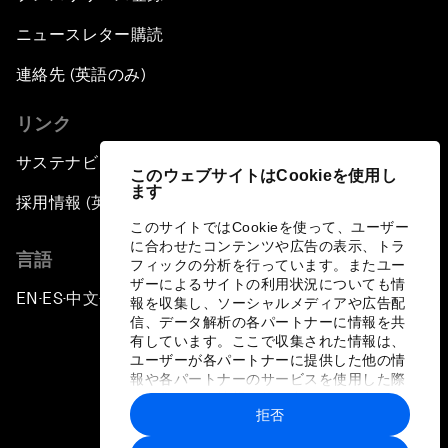
ニュースレター購読
連絡先 (英語のみ)
リンク
サステナビリティへの取り組み
このウェブサイトはCookieを使用し
ます
採用情報 (英語のみ)
このサイトではCookieを使って、ユーザー
に合わせたコンテンツや広告の表示、トラ
言語
フィックの分析を行っています。またユー
ザーによるサイトの利用状況についても情
EN
ES
中文
日本語
▪
▪
▪
報を収集し、ソーシャルメディアや広告配
信、データ解析の各パートナーに情報を共
有しています。ここで収集された情報は、
ユーザーが各パートナーに提供した他の情
報や各パートナーのサービスを使用した際
に収集された情報と組み合わされ、各パー
拒否
トナーによって使用されることがありま
プライバシーポリシーと利用規約
す。