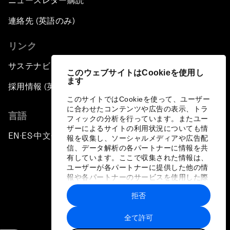
ニュースレター購読
連絡先 (英語のみ)
リンク
サステナビリティへの取り組み
このウェブサイトはCookieを使用し
ます
採用情報 (英語のみ)
このサイトではCookieを使って、ユーザー
に合わせたコンテンツや広告の表示、トラ
言語
フィックの分析を行っています。またユー
ザーによるサイトの利用状況についても情
EN
ES
中文
日本語
▪
▪
▪
報を収集し、ソーシャルメディアや広告配
信、データ解析の各パートナーに情報を共
有しています。ここで収集された情報は、
ユーザーが各パートナーに提供した他の情
報や各パートナーのサービスを使用した際
に収集された情報と組み合わされ、各パー
拒否
トナーによって使用されることがありま
プライバシーポリシーと利用規約
す。
全て許可
サイトマップ