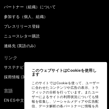
パートナー（組織）について
参加する（個人、組織）
プレスリリース登録
ニュースレター購読
連絡先 (英語のみ)
リンク
サステナビリティへの取り組み
このウェブサイトはCookieを使用し
ます
採用情報 (英語のみ)
このサイトではCookieを使って、ユーザー
に合わせたコンテンツや広告の表示、トラ
言語
フィックの分析を行っています。またユー
ザーによるサイトの利用状況についても情
EN
ES
中文
日本語
▪
▪
▪
報を収集し、ソーシャルメディアや広告配
信、データ解析の各パートナーに情報を共