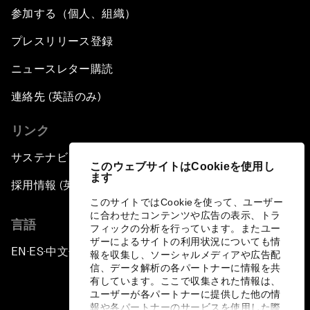
参加する（個人、組織）
プレスリリース登録
ニュースレター購読
連絡先 (英語のみ)
リンク
サステナビリティへの取り組み
このウェブサイトはCookieを使用し
ます
採用情報 (英語のみ)
このサイトではCookieを使って、ユーザー
に合わせたコンテンツや広告の表示、トラ
言語
フィックの分析を行っています。またユー
ザーによるサイトの利用状況についても情
EN
ES
中文
日本語
▪
▪
▪
報を収集し、ソーシャルメディアや広告配
信、データ解析の各パートナーに情報を共
有しています。ここで収集された情報は、
ユーザーが各パートナーに提供した他の情
報や各パートナーのサービスを使用した際