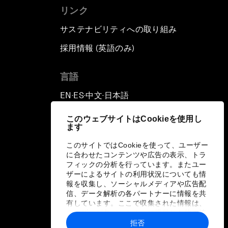
リンク
サステナビリティへの取り組み
採用情報 (英語のみ)
て
言語
EN
ES
中文
日本語
▪
▪
▪
このウェブサイトはCookieを使用し
ます
このサイトではCookieを使って、ユーザー
に合わせたコンテンツや広告の表示、トラ
フィックの分析を行っています。またユー
ザーによるサイトの利用状況についても情
報を収集し、ソーシャルメディアや広告配
信、データ解析の各パートナーに情報を共
有しています。ここで収集された情報は、
ユーザーが各パートナーに提供した他の情
報や各パートナーのサービスを使用した際
拒否