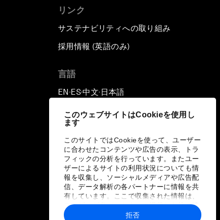
リンク
サステナビリティへの取り組み
採用情報 (英語のみ)
て
言語
EN
ES
中文
日本語
▪
▪
▪
このウェブサイトはCookieを使用し
ます
このサイトではCookieを使って、ユーザー
に合わせたコンテンツや広告の表示、トラ
フィックの分析を行っています。またユー
ザーによるサイトの利用状況についても情
報を収集し、ソーシャルメディアや広告配
信、データ解析の各パートナーに情報を共
有しています。ここで収集された情報は、
ユーザーが各パートナーに提供した他の情
報や各パートナーのサービスを使用した際
拒否