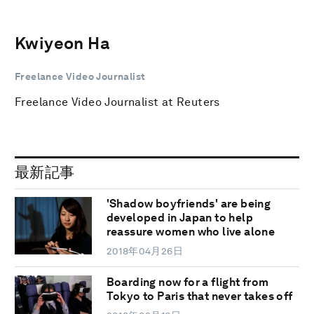
Kwiyeon Ha
Freelance Video Journalist
Freelance Video Journalist at Reuters
最新記事
'Shadow boyfriends' are being
developed in Japan to help
reassure women who live alone
2018年04月26日
Boarding now for a flight from
Tokyo to Paris that never takes off