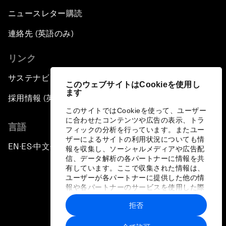
ニュースレター購読
連絡先 (英語のみ)
リンク
サステナビリティへの取り組み
このウェブサイトはCookieを使用し
ます
採用情報 (英語のみ)
このサイトではCookieを使って、ユーザー
に合わせたコンテンツや広告の表示、トラ
言語
フィックの分析を行っています。またユー
ザーによるサイトの利用状況についても情
EN
ES
中文
日本語
▪
▪
▪
報を収集し、ソーシャルメディアや広告配
信、データ解析の各パートナーに情報を共
有しています。ここで収集された情報は、
ユーザーが各パートナーに提供した他の情
報や各パートナーのサービスを使用した際
に収集された情報と組み合わされ、各パー
拒否
トナーによって使用されることがありま
プライバシーポリシーと利用規約
す。