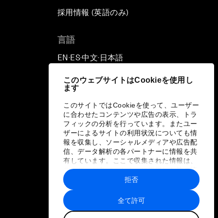
採用情報 (英語のみ)
て
言語
EN
ES
中文
日本語
▪
▪
▪
このウェブサイトはCookieを使用し
ます
このサイトではCookieを使って、ユーザー
に合わせたコンテンツや広告の表示、トラ
フィックの分析を行っています。またユー
ザーによるサイトの利用状況についても情
報を収集し、ソーシャルメディアや広告配
信、データ解析の各パートナーに情報を共
有しています。ここで収集された情報は、
ユーザーが各パートナーに提供した他の情
報や各パートナーのサービスを使用した際
拒否
に収集された情報と組み合わされ、各パー
トナーによって使用されることがありま
全て許可
す。