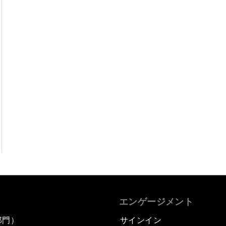
エンゲージメント
部門）
サインイン