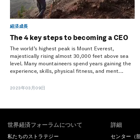
経済成長
The 4 key steps to becoming a CEO
The world’s highest peak is Mount Everest,
majestically rising almost 30,000 feet above sea
level. Many mountaineers spend years gaining the
experience, skills, physical fitness, and ment...
2023年03月09日
世界経済フォーラムについて
詳細
私たちのストラテジー
センター（