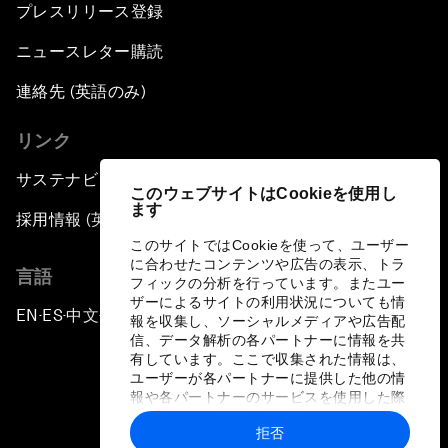
プレスリリース登録
ニュースレター購読
連絡先 (英語のみ)
リンク
サステナビリティへの取り組み
このウェブサイトはCookieを使用し
ます
採用情報 (英語のみ)
このサイトではCookieを使って、ユーザー
に合わせたコンテンツや広告の表示、トラ
言語
フィックの分析を行っています。またユー
ザーによるサイトの利用状況についても情
EN
ES
中文
日本語
▪
▪
▪
報を収集し、ソーシャルメディアや広告配
信、データ解析の各パートナーに情報を共
有しています。ここで収集された情報は、
ユーザーが各パートナーに提供した他の情
報や各パートナーのサービスを使用した際
に収集された情報と組み合わされ、各パー
拒否
トナーによって使用されることがありま