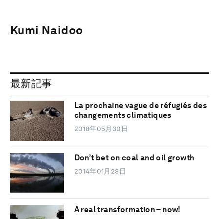
Kumi Naidoo
最新記事
La prochaine vague de réfugiés des
changements climatiques
2018年05月30日
Don’t bet on coal and oil growth
2014年01月23日
A real transformation – now!