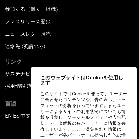
参加する（個人、組織）
プレスリリース登録
ニュースレター購読
連絡先 (英語のみ)
リンク
サステナビリティへの取り組み
このウェブサイトはCookieを使用し
ます
採用情報 (英語のみ)
このサイトではCookieを使って、ユーザー
に合わせたコンテンツや広告の表示、トラ
言語
フィックの分析を行っています。またユー
ザーによるサイトの利用状況についても情
EN
ES
中文
日本語
▪
▪
▪
報を収集し、ソーシャルメディアや広告配
信、データ解析の各パートナーに情報を共
有しています。ここで収集された情報は、
ユーザーが各パートナーに提供した他の情