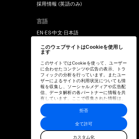
採用情報 (英語のみ)
て
言語
EN
ES
中文
日本語
▪
▪
▪
このウェブサイトはCookieを使用し
ます
このサイトではCookieを使って、ユーザー
に合わせたコンテンツや広告の表示、トラ
フィックの分析を行っています。またユー
ザーによるサイトの利用状況についても情
報を収集し、ソーシャルメディアや広告配
信、データ解析の各パートナーに情報を共
有しています。ここで収集された情報は、
ユーザーが各パートナーに提供した他の情
報や各パートナーのサービスを使用した際
拒否
に収集された情報と組み合わされ、各パー
トナーによって使用されることがありま
全て許可
す。
カスタム化