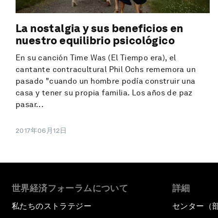
La nostalgia y sus beneficios en
nuestro equilibrio psicológico
En su canción Time Was (El Tiempo era), el
cantante contracultural Phil Ochs rememora un
pasado "cuando un hombre podía construir una
casa y tener su propia familia. Los años de paz
pasar...
2017年06月12日
世界経済フォーラムについて
詳細
私たちのストラテジー
センター（