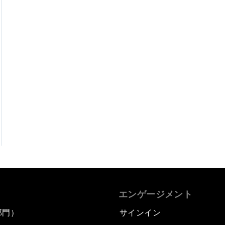
エンゲージメント
部門）
サインイン