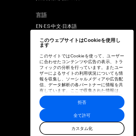
言語
EN
ES
中文
日本語
▪
▪
▪
このウェブサイトはCookieを使用し
ます
このサイトではCookieを使って、ユーザー
に合わせたコンテンツや広告の表示、トラ
フィックの分析を行っています。またユー
ザーによるサイトの利用状況についても情
報を収集し、ソーシャルメディアや広告配
信、データ解析の各パートナーに情報を共
有しています。ここで収集された情報は、
ユーザーが各パートナーに提供した他の情
報や各パートナーのサービスを使用した際
拒否
に収集された情報と組み合わされ、各パー
トナーによって使用されることがありま
全て許可
す。
カスタム化