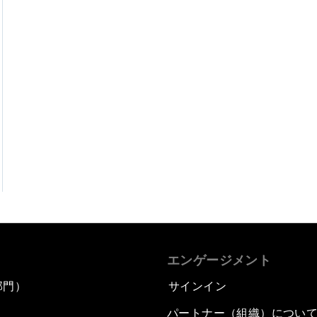
エンゲージメント
部門）
サインイン
パートナー（組織）につい