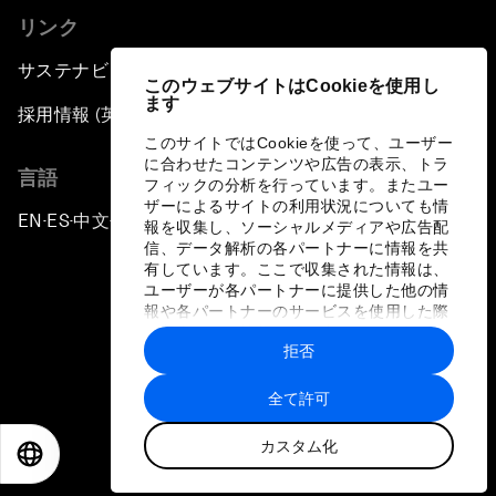
リンク
サステナビリティへの取り組み
このウェブサイトはCookieを使用し
ます
採用情報 (英語のみ)
このサイトではCookieを使って、ユーザー
に合わせたコンテンツや広告の表示、トラ
言語
フィックの分析を行っています。またユー
ザーによるサイトの利用状況についても情
EN
ES
中文
日本語
▪
▪
▪
報を収集し、ソーシャルメディアや広告配
信、データ解析の各パートナーに情報を共
有しています。ここで収集された情報は、
ユーザーが各パートナーに提供した他の情
報や各パートナーのサービスを使用した際
に収集された情報と組み合わされ、各パー
拒否
トナーによって使用されることがありま
プライバシーポリシーと利用規約
す。
全て許可
サイトマップ
カスタム化
©
2026
世界経済フォーラム
EN
ES
中文
日本語