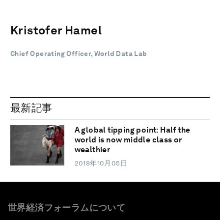
Kristofer Hamel
Chief Operating Officer, World Data Lab
最新記事
A global tipping point: Half the
world is now middle class or
wealthier
2018年10月05日
世界経済フォーラムについて