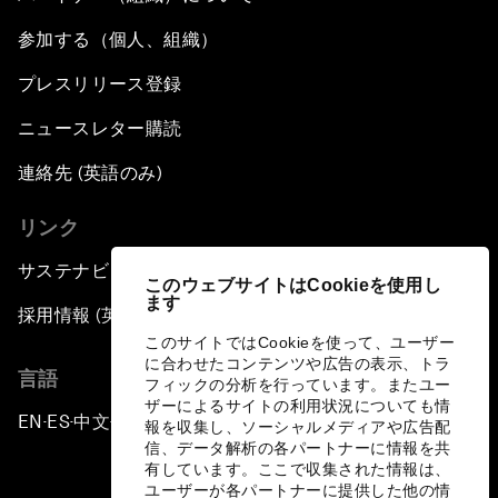
参加する（個人、組織）
プレスリリース登録
ニュースレター購読
連絡先 (英語のみ)
リンク
サステナビリティへの取り組み
このウェブサイトはCookieを使用し
ます
採用情報 (英語のみ)
このサイトではCookieを使って、ユーザー
に合わせたコンテンツや広告の表示、トラ
言語
フィックの分析を行っています。またユー
ザーによるサイトの利用状況についても情
EN
ES
中文
日本語
▪
▪
▪
報を収集し、ソーシャルメディアや広告配
信、データ解析の各パートナーに情報を共
有しています。ここで収集された情報は、
ユーザーが各パートナーに提供した他の情