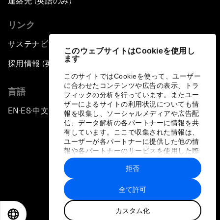
連絡先 (英語のみ)
リンク
サステナビリティへの取り組み
このウェブサイトはCookieを使用し
ます
採用情報 (英語のみ)
このサイトではCookieを使って、ユーザー
に合わせたコンテンツや広告の表示、トラ
言語
フィックの分析を行っています。またユー
ザーによるサイトの利用状況についても情
EN
ES
中文
日本語
▪
▪
▪
報を収集し、ソーシャルメディアや広告配
信、データ解析の各パートナーに情報を共
有しています。ここで収集された情報は、
ユーザーが各パートナーに提供した他の情
報や各パートナーのサービスを使用した際
に収集された情報と組み合わされ、各パー
拒否
トナーによって使用されることがありま
プライバシーポリシーと利用規約
す。
全て許可
サイトマップ
カスタム化
©
2026
世界経済フォーラム
EN
ES
中文
日本語