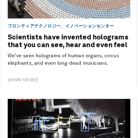
フロンティアテクノロジー、イノベーションセンター
Scientists have invented holograms
that you can see, hear and even feel
We’ve seen holograms of human organs, circus
elephants, and even long-dead musicians.
2019年11月18日