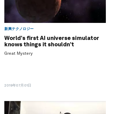
新興テクノロジー
World’s first AI universe simulator
knows things it shouldn’t
Great Mystery
2019年07月01日