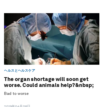
ヘルスとヘルスケア
The organ shortage will soon get
worse. Could animals help?&nbsp;
Bad to worse
2019年04月08日