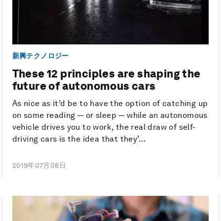
新興テクノロジー
These 12 principles are shaping the
future of autonomous cars
As nice as it’d be to have the option of catching up
on some reading — or sleep — while an autonomous
vehicle drives you to work, the real draw of self-
driving cars is the idea that they’...
2019年07月08日