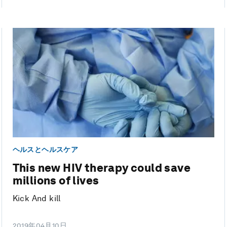
ヘルスとヘルスケア
This new HIV therapy could save
millions of lives
Kick And kill
2019年04月10日