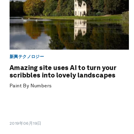
新興テクノロジー
Amazing site uses AI to turn your
scribbles into lovely landscapes
Paint By Numbers
2019年06月19日