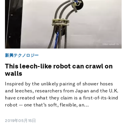
新興テクノロジー
This leech-like robot can crawl on
walls
Inspired by the unlikely pairing of shower hoses
and leeches, researchers from Japan and the U.K.
have created what they claim is a first-of-its-kind
robot — one that’s soft, flexible, an...
2019年05月15日