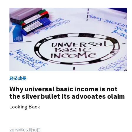
経済成長
Why universal basic income is not
the silver bullet its advocates claim
Looking Back
2019年05月10日