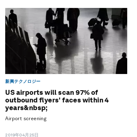
新興テクノロジー
US airports will scan 97% of
outbound flyers' faces within 4
years&nbsp;
Airport screening
2019年04月25日