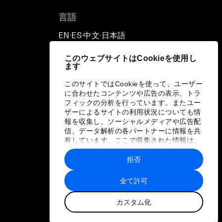
言語
EN
ES
中文
日本語
▪
▪
▪
このウェブサイトはCookieを使用し
ます
このサイトではCookieを使って、ユーザー
に合わせたコンテンツや広告の表示、トラ
フィックの分析を行っています。またユー
ザーによるサイトの利用状況についても情
報を収集し、ソーシャルメディアや広告配
信、データ解析の各パートナーに情報を共
有しています。ここで収集された情報は、
ユーザーが各パートナーに提供した他の情
報や各パートナーのサービスを使用した際
拒否
に収集された情報と組み合わされ、各パー
トナーによって使用されることがありま
全て許可
す。
カスタム化