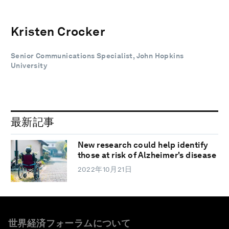
Kristen Crocker
Senior Communications Specialist, John Hopkins
University
最新記事
New research could help identify
those at risk of Alzheimer's disease
2022年10月21日
世界経済フォーラムについて