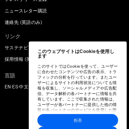
ニュースレター購読
連絡先 (英語のみ)
リンク
サステナビリティへの取り組み
このウェブサイトはCookieを使用し
ます
採用情報 (英語のみ)
このサイトではCookieを使って、ユーザー
に合わせたコンテンツや広告の表示、トラ
言語
フィックの分析を行っています。またユー
ザーによるサイトの利用状況についても情
EN
ES
中文
日本語
▪
▪
▪
報を収集し、ソーシャルメディアや広告配
信、データ解析の各パートナーに情報を共
有しています。ここで収集された情報は、
ユーザーが各パートナーに提供した他の情
報や各パートナーのサービスを使用した際
に収集された情報と組み合わされ、各パー
拒否
トナーによって使用されることがありま
プライバシーポリシーと利用規約
す。