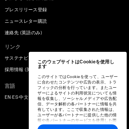
プレスリリース登録
ニュースレター購読
連絡先 (英語のみ)
リンク
サステナビリティへの取り組み
このウェブサイトはCookieを使用し
ます
採用情報 (英語のみ)
このサイトではCookieを使って、ユーザー
に合わせたコンテンツや広告の表示、トラ
言語
フィックの分析を行っています。またユー
ザーによるサイトの利用状況についても情
EN
ES
中文
日本語
▪
▪
▪
報を収集し、ソーシャルメディアや広告配
信、データ解析の各パートナーに情報を共
有しています。ここで収集された情報は、
ユーザーが各パートナーに提供した他の情
報や各パートナーのサービスを使用した際
に収集された情報と組み合わされ、各パー