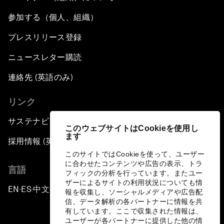
参加する（個人、組織）
プレスリリース登録
ニュースレター購読
連絡先 (英語のみ)
リンク
サステナビリティへの取り組み
このウェブサイトはCookieを使用し
ます
採用情報 (英語のみ)
このサイトではCookieを使って、ユーザー
に合わせたコンテンツや広告の表示、トラ
言語
フィックの分析を行っています。またユー
ザーによるサイトの利用状況についても情
EN
ES
中文
日本語
▪
▪
▪
報を収集し、ソーシャルメディアや広告配
信、データ解析の各パートナーに情報を共
有しています。ここで収集された情報は、
ユーザーが各パートナーに提供した他の情