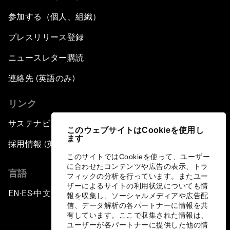
参加する（個人、組織）
プレスリリース登録
ニュースレター購読
連絡先 (英語のみ)
リンク
サステナビリティへの取り組み
このウェブサイトはCookieを使用し
ます
採用情報 (英語のみ)
このサイトではCookieを使って、ユーザー
に合わせたコンテンツや広告の表示、トラ
言語
フィックの分析を行っています。またユー
ザーによるサイトの利用状況についても情
EN
ES
中文
日本語
▪
▪
▪
報を収集し、ソーシャルメディアや広告配
信、データ解析の各パートナーに情報を共
有しています。ここで収集された情報は、
ユーザーが各パートナーに提供した他の情