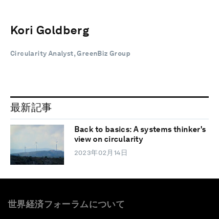
Kori Goldberg
Circularity Analyst, GreenBiz Group
最新記事
Back to basics: A systems thinker's
view on circularity
2023年02月14日
世界経済フォーラムについて