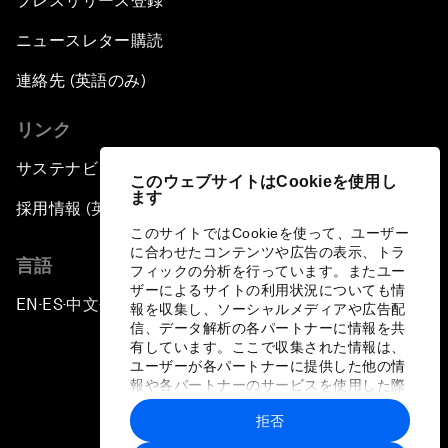
プレスリリース登録
ニュースレター購読
連絡先 (英語のみ)
リンク
サステナビリティへの取り組み
このウェブサイトはCookieを使用し
ます
採用情報 (英語のみ)
このサイトではCookieを使って、ユーザー
に合わせたコンテンツや広告の表示、トラ
言語
フィックの分析を行っています。またユー
ザーによるサイトの利用状況についても情
EN
ES
中文
日本語
▪
▪
▪
報を収集し、ソーシャルメディアや広告配
信、データ解析の各パートナーに情報を共
有しています。ここで収集された情報は、
ユーザーが各パートナーに提供した他の情
報や各パートナーのサービスを使用した際
に収集された情報と組み合わされ、各パー
拒否
トナーによって使用されることがありま
プライバシーポリシーと利用規約
す。