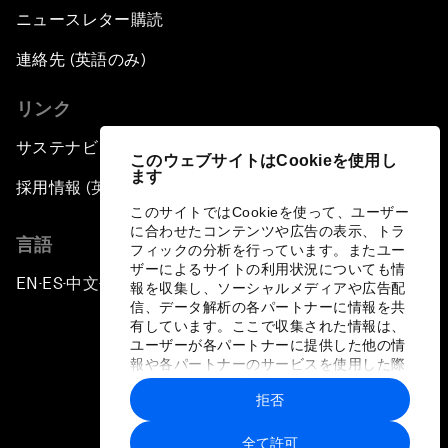
ニュースレター購読
連絡先 (英語のみ)
リンク
サステナビリティへの取り組み
このウェブサイトはCookieを使用し
ます
採用情報 (英語のみ)
このサイトではCookieを使って、ユーザー
に合わせたコンテンツや広告の表示、トラ
言語
フィックの分析を行っています。またユー
ザーによるサイトの利用状況についても情
EN
ES
中文
日本語
▪
▪
▪
報を収集し、ソーシャルメディアや広告配
信、データ解析の各パートナーに情報を共
有しています。ここで収集された情報は、
ユーザーが各パートナーに提供した他の情
報や各パートナーのサービスを使用した際
に収集された情報と組み合わされ、各パー
拒否
トナーによって使用されることがありま
プライバシーポリシーと利用規約
す。
全て許可