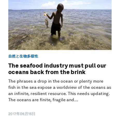
自然と生物多様性
The seafood industry must pull our
oceans back from the brink
The phrases a drop in the ocean or plenty more
fish in the sea expose a worldview of the oceans as
an infinite, resilient resource. This needs updating.
The oceans are finite, fragile and...
2017年06月15日