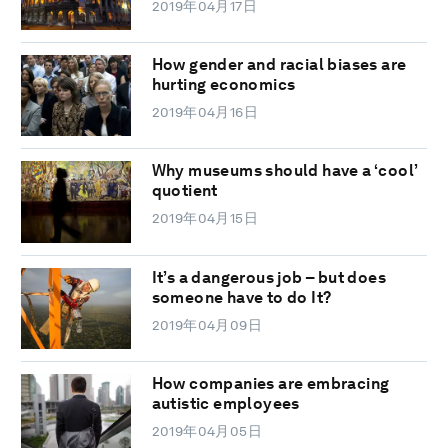
2019年04月17日
How gender and racial biases are
hurting economics
2019年04月16日
Why museums should have a ‘cool’
quotient
2019年04月15日
It’s a dangerous job – but does
someone have to do It?
2019年04月09日
How companies are embracing
autistic employees
2019年04月05日