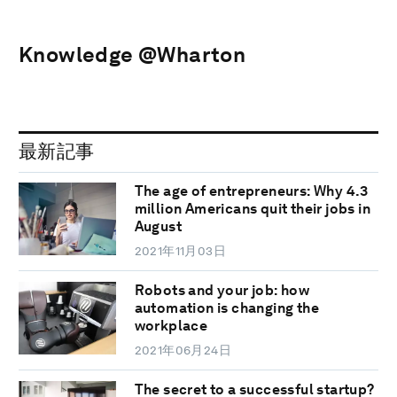
Knowledge @Wharton
最新記事
The age of entrepreneurs: Why 4.3
million Americans quit their jobs in
August
2021年11月03日
Robots and your job: how
automation is changing the
workplace
2021年06月24日
The secret to a successful startup?