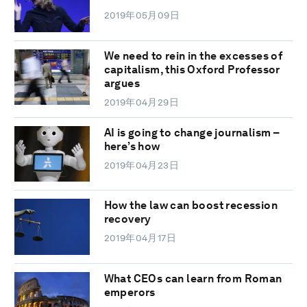
2019年05月09日
We need to rein in the excesses of
capitalism, this Oxford Professor
argues
2019年04月29日
AI is going to change journalism –
here’s how
2019年04月23日
How the law can boost recession
recovery
2019年04月17日
What CEOs can learn from Roman
emperors