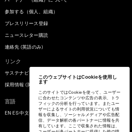
参加する（個人、組織）
プレスリリース登録
ニュースレター購読
連絡先 (英語のみ)
リンク
サステナビリティへの取り組み
このウェブサイトはCookieを使用し
ます
採用情報 (英語のみ)
このサイトではCookieを使って、ユーザー
に合わせたコンテンツや広告の表示、トラ
言語
フィックの分析を行っています。またユー
ザーによるサイトの利用状況についても情
EN
ES
中文
日本語
▪
▪
▪
報を収集し、ソーシャルメディアや広告配
信、データ解析の各パートナーに情報を共
有しています。ここで収集された情報は、
ユーザーが各パートナーに提供した他の情