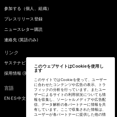
参加する（個人、組織）
プレスリリース登録
ニュースレター購読
連絡先 (英語のみ)
リンク
サステナビリティへの取り組み
このウェブサイトはCookieを使用し
ます
採用情報 (英語のみ)
このサイトではCookieを使って、ユーザー
に合わせたコンテンツや広告の表示、トラ
言語
フィックの分析を行っています。またユー
ザーによるサイトの利用状況についても情
EN
ES
中文
日本語
▪
▪
▪
報を収集し、ソーシャルメディアや広告配
信、データ解析の各パートナーに情報を共
有しています。ここで収集された情報は、
ユーザーが各パートナーに提供した他の情