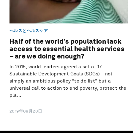
ヘルスとヘルスケア
Half of the world’s population lack
access to essential health services
– are we doing enough?
In 2015, world leaders agreed a set of 17
Sustainable Development Goals (SDGs) – not
simply an ambitious policy “to do list” but a
universal call to action to end poverty, protect the
pla...
2019年09月20日