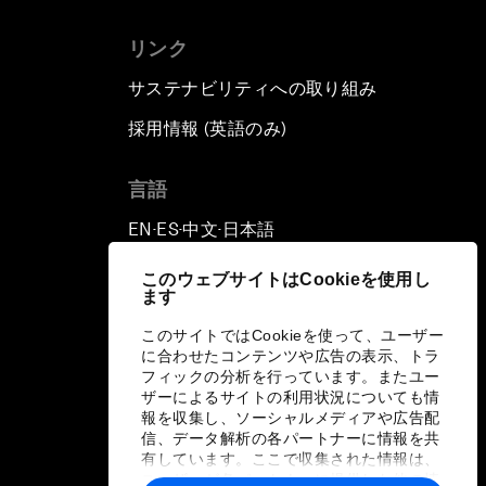
リンク
サステナビリティへの取り組み
採用情報 (英語のみ)
て
言語
EN
ES
中文
日本語
▪
▪
▪
このウェブサイトはCookieを使用し
ます
このサイトではCookieを使って、ユーザー
に合わせたコンテンツや広告の表示、トラ
フィックの分析を行っています。またユー
ザーによるサイトの利用状況についても情
報を収集し、ソーシャルメディアや広告配
信、データ解析の各パートナーに情報を共
有しています。ここで収集された情報は、
ユーザーが各パートナーに提供した他の情