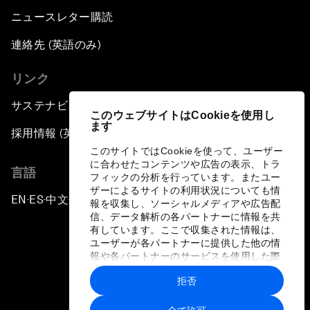
ニュースレター購読
連絡先 (英語のみ)
リンク
サステナビリティへの取り組み
このウェブサイトはCookieを使用し
ます
採用情報 (英語のみ)
このサイトではCookieを使って、ユーザー
に合わせたコンテンツや広告の表示、トラ
言語
フィックの分析を行っています。またユー
ザーによるサイトの利用状況についても情
EN
ES
中文
日本語
▪
▪
▪
報を収集し、ソーシャルメディアや広告配
信、データ解析の各パートナーに情報を共
有しています。ここで収集された情報は、
ユーザーが各パートナーに提供した他の情
報や各パートナーのサービスを使用した際
に収集された情報と組み合わされ、各パー
拒否
トナーによって使用されることがありま
プライバシーポリシーと利用規約
す。