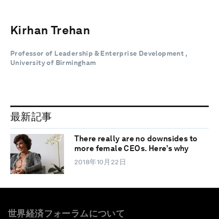
Kirhan Trehan
Professor of Leadership & Enterprise Development ,
University of Birmingham
最新記事
There really are no downsides to
more female CEOs. Here’s why
2018年10月22日
世界経済フォーラムについて