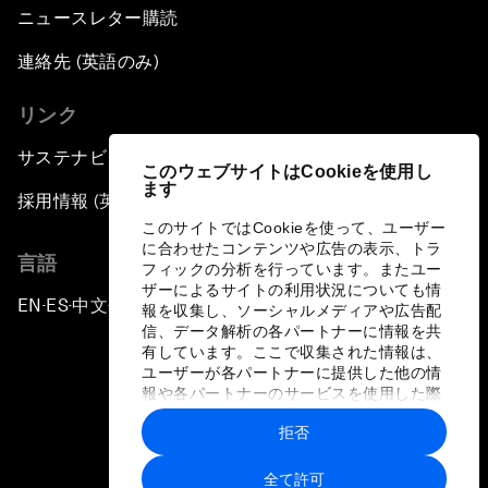
ニュースレター購読
連絡先 (英語のみ)
リンク
サステナビリティへの取り組み
このウェブサイトはCookieを使用し
ます
採用情報 (英語のみ)
このサイトではCookieを使って、ユーザー
に合わせたコンテンツや広告の表示、トラ
言語
フィックの分析を行っています。またユー
ザーによるサイトの利用状況についても情
EN
ES
中文
日本語
▪
▪
▪
報を収集し、ソーシャルメディアや広告配
信、データ解析の各パートナーに情報を共
有しています。ここで収集された情報は、
ユーザーが各パートナーに提供した他の情
報や各パートナーのサービスを使用した際
に収集された情報と組み合わされ、各パー
拒否
トナーによって使用されることがありま
プライバシーポリシーと利用規約
す。
全て許可