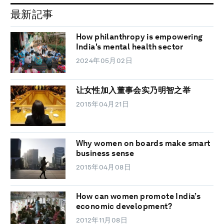
最新記事
How philanthropy is empowering
India's mental health sector
2024年05月02日
让女性加入董事会实乃明智之举
2015年04月21日
Why women on boards make smart
business sense
2015年04月08日
How can women promote India’s
economic development?
2012年11月08日