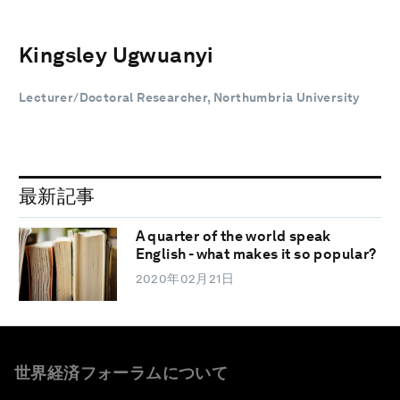
Kingsley Ugwuanyi
Lecturer/Doctoral Researcher, Northumbria University
最新記事
A quarter of the world speak
English - what makes it so popular?
2020年02月21日
世界経済フォーラムについて