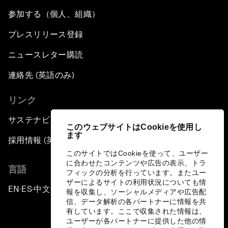
参加する（個人、組織）
プレスリリース登録
ニュースレター購読
連絡先 (英語のみ)
リンク
サステナビリティへの取り組み
このウェブサイトはCookieを使用し
ます
採用情報 (英語のみ)
このサイトではCookieを使って、ユーザー
に合わせたコンテンツや広告の表示、トラ
言語
フィックの分析を行っています。またユー
ザーによるサイトの利用状況についても情
EN
ES
中文
日本語
▪
▪
▪
報を収集し、ソーシャルメディアや広告配
信、データ解析の各パートナーに情報を共
有しています。ここで収集された情報は、
ユーザーが各パートナーに提供した他の情