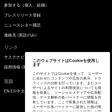
参加する（個人、組織）
プレスリリース登録
ニュースレター購読
連絡先 (英語のみ)
リンク
サステナビリティへの取り組み
このウェブサイトはCookieを使用し
ます
採用情報 (英語のみ)
このサイトではCookieを使って、ユーザー
に合わせたコンテンツや広告の表示、トラ
言語
フィックの分析を行っています。またユー
ザーによるサイトの利用状況についても情
EN
ES
中文
日本語
▪
▪
▪
報を収集し、ソーシャルメディアや広告配
信、データ解析の各パートナーに情報を共
有しています。ここで収集された情報は、
ユーザーが各パートナーに提供した他の情
報や各パートナーのサービスを使用した際