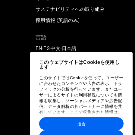
サステナビリティへの取り組み
採用情報 (英語のみ)
て
言語
EN
ES
中文
日本語
▪
▪
▪
このウェブサイトはCookieを使用し
ます
このサイトではCookieを使って、ユーザー
に合わせたコンテンツや広告の表示、トラ
フィックの分析を行っています。またユー
ザーによるサイトの利用状況についても情
報を収集し、ソーシャルメディアや広告配
信、データ解析の各パートナーに情報を共
有しています。ここで収集された情報は、
ユーザーが各パートナーに提供した他の情
報や各パートナーのサービスを使用した際
拒否
に収集された情報と組み合わされ、各パー