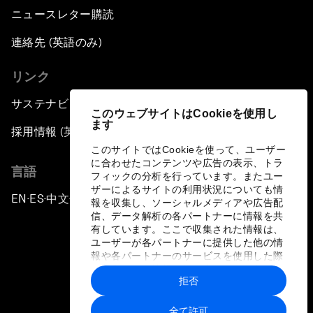
ニュースレター購読
連絡先 (英語のみ)
リンク
サステナビリティへの取り組み
このウェブサイトはCookieを使用し
ます
採用情報 (英語のみ)
このサイトではCookieを使って、ユーザー
に合わせたコンテンツや広告の表示、トラ
言語
フィックの分析を行っています。またユー
ザーによるサイトの利用状況についても情
EN
ES
中文
日本語
▪
▪
▪
報を収集し、ソーシャルメディアや広告配
信、データ解析の各パートナーに情報を共
有しています。ここで収集された情報は、
ユーザーが各パートナーに提供した他の情
報や各パートナーのサービスを使用した際
に収集された情報と組み合わされ、各パー
拒否
トナーによって使用されることがありま
プライバシーポリシーと利用規約
す。
全て許可