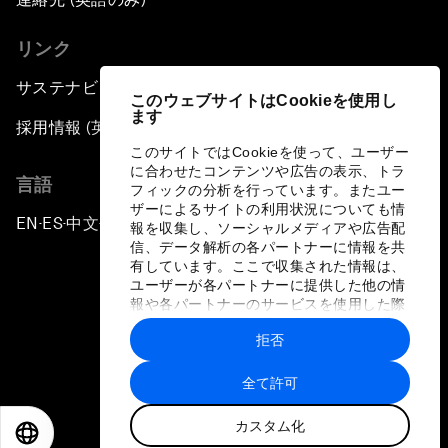
リンク
サステナビリティへの取り組み
このウェブサイトはCookieを使用し
ます
採用情報 (英語のみ)
このサイトではCookieを使って、ユーザー
に合わせたコンテンツや広告の表示、トラ
言語
フィックの分析を行っています。またユー
ザーによるサイトの利用状況についても情
EN
ES
中文
日本語
▪
▪
▪
報を収集し、ソーシャルメディアや広告配
信、データ解析の各パートナーに情報を共
有しています。ここで収集された情報は、
ユーザーが各パートナーに提供した他の情
報や各パートナーのサービスを使用した際
に収集された情報と組み合わされ、各パー
拒否
トナーによって使用されることがありま
プライバシーポリシーと利用規約
す。
全て許可
サイトマップ
カスタム化
©
2026
世界経済フォーラム
EN
ES
中文
日本語