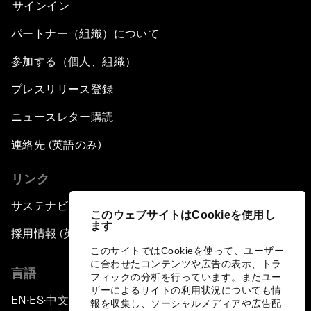
サインイン
パートナー（組織）について
参加する（個人、組織）
プレスリリース登録
ニュースレター購読
連絡先 (英語のみ)
リンク
サステナビリティへの取り組み
このウェブサイトはCookieを使用し
ます
採用情報 (英語のみ)
このサイトではCookieを使って、ユーザー
に合わせたコンテンツや広告の表示、トラ
言語
フィックの分析を行っています。またユー
ザーによるサイトの利用状況についても情
EN
ES
中文
日本語
▪
▪
▪
報を収集し、ソーシャルメディアや広告配