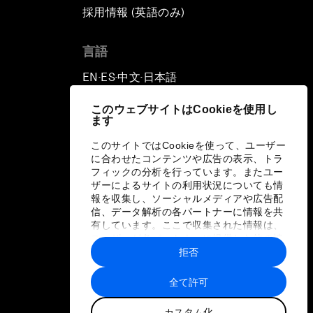
採用情報 (英語のみ)
て
言語
EN
ES
中文
日本語
▪
▪
▪
このウェブサイトはCookieを使用し
ます
このサイトではCookieを使って、ユーザー
に合わせたコンテンツや広告の表示、トラ
フィックの分析を行っています。またユー
ザーによるサイトの利用状況についても情
報を収集し、ソーシャルメディアや広告配
信、データ解析の各パートナーに情報を共
有しています。ここで収集された情報は、
ユーザーが各パートナーに提供した他の情
報や各パートナーのサービスを使用した際
拒否
に収集された情報と組み合わされ、各パー
トナーによって使用されることがありま
全て許可
す。
カスタム化