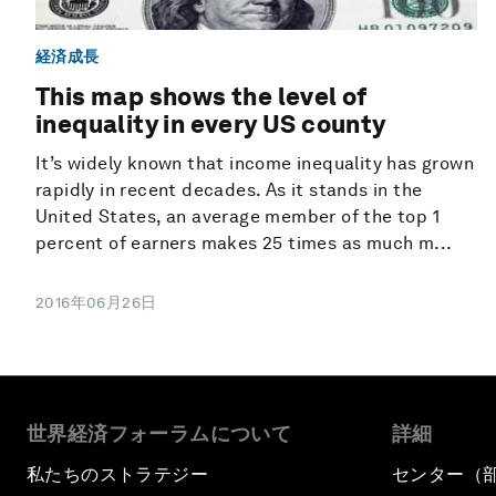
経済成長
This map shows the level of
inequality in every US county
It’s widely known that income inequality has grown
rapidly in recent decades. As it stands in the
United States, an average member of the top 1
percent of earners makes 25 times as much m...
2016年06月26日
世界経済フォーラムについて
詳細
私たちのストラテジー
センター（