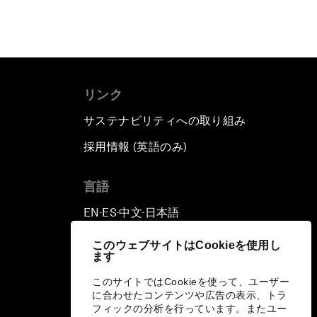
リンク
サステナビリティへの取り組み
採用情報 (英語のみ)
て
言語
EN
ES
中文
日本語
▪
▪
▪
このウェブサイトはCookieを使用し
ます
このサイトではCookieを使って、ユーザー
に合わせたコンテンツや広告の表示、トラ
フィックの分析を行っています。またユー