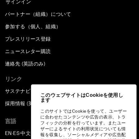
サインイン
パートナー（組織）について
参加する（個人、組織）
プレスリリース登録
ニュースレター購読
連絡先 (英語のみ)
リンク
サステナビリティへの取り組み
このウェブサイトはCookieを使用し
ます
採用情報 (英語のみ)
このサイトではCookieを使って、ユーザー
に合わせたコンテンツや広告の表示、トラ
言語
フィックの分析を行っています。またユー
ザーによるサイトの利用状況についても情
EN
ES
中文
日本語
▪
▪
▪
報を収集し、ソーシャルメディアや広告配