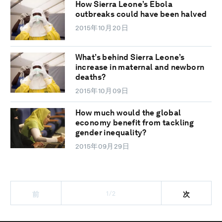
How Sierra Leone’s Ebola
outbreaks could have been halved
2015年10月20日
What’s behind Sierra Leone’s
increase in maternal and newborn
deaths?
2015年10月09日
How much would the global
economy benefit from tackling
gender inequality?
2015年09月29日
1/2
前
次