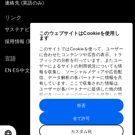
連絡先 (英語のみ)
リンク
サステナビリティへの取り組み
このウェブサイトはCookieを使用し
ます
採用情報 (英語のみ)
このサイトではCookieを使って、ユーザー
に合わせたコンテンツや広告の表示、トラ
言語
フィックの分析を行っています。またユー
ザーによるサイトの利用状況についても情
EN
ES
中文
日本語
▪
▪
▪
報を収集し、ソーシャルメディアや広告配
信、データ解析の各パートナーに情報を共
有しています。ここで収集された情報は、
ユーザーが各パートナーに提供した他の情
報や各パートナーのサービスを使用した際
に収集された情報と組み合わされ、各パー
拒否
トナーによって使用されることがありま
プライバシーポリシーと利用規約
す。
全て許可
サイトマップ
カスタム化
©
2026
世界経済フォーラム
EN
ES
中文
日本語