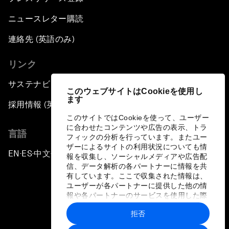
ニュースレター購読
連絡先 (英語のみ)
リンク
サステナビリティへの取り組み
このウェブサイトはCookieを使用し
ます
採用情報 (英語のみ)
このサイトではCookieを使って、ユーザー
に合わせたコンテンツや広告の表示、トラ
言語
フィックの分析を行っています。またユー
ザーによるサイトの利用状況についても情
EN
ES
中文
日本語
▪
▪
▪
報を収集し、ソーシャルメディアや広告配
信、データ解析の各パートナーに情報を共
有しています。ここで収集された情報は、
ユーザーが各パートナーに提供した他の情
報や各パートナーのサービスを使用した際
に収集された情報と組み合わされ、各パー
拒否
トナーによって使用されることがありま
プライバシーポリシーと利用規約
す。