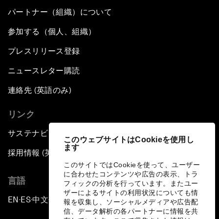
パートナー（組織）について
参加する（個人、組織）
プレスリリース登録
ニュースレター購読
連絡先 (英語のみ)
リンク
サステナビリティへの取り組み
このウェブサイトはCookieを使用し
ます
採用情報 (英語のみ)
このサイトではCookieを使って、ユーザー
に合わせたコンテンツや広告の表示、トラ
言語
フィックの分析を行っています。またユー
ザーによるサイトの利用状況についても情
EN
ES
中文
日本語
▪
▪
▪
報を収集し、ソーシャルメディアや広告配
信、データ解析の各パートナーに情報を共