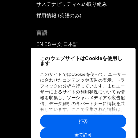
サステナビリティへの取り組み
採用情報 (英語のみ)
て
言語
EN
ES
中文
日本語
▪
▪
▪
このウェブサイトはCookieを使用し
ます
このサイトではCookieを使って、ユーザー
に合わせたコンテンツや広告の表示、トラ
フィックの分析を行っています。またユー
ザーによるサイトの利用状況についても情
報を収集し、ソーシャルメディアや広告配
信、データ解析の各パートナーに情報を共
有しています。ここで収集された情報は、
ユーザーが各パートナーに提供した他の情
報や各パートナーのサービスを使用した際
拒否
に収集された情報と組み合わされ、各パー
トナーによって使用されることがありま
全て許可