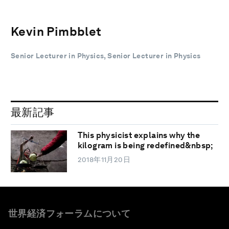
Kevin Pimbblet
Senior Lecturer in Physics, Senior Lecturer in Physics
最新記事
This physicist explains why the
kilogram is being redefined&nbsp;
2018年11月20日
世界経済フォーラムについて